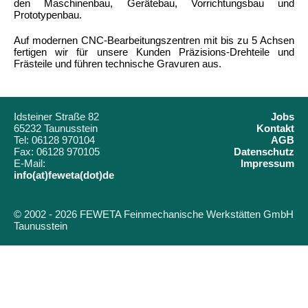
den Maschinenbau, Gerätebau, Vorrichtungsbau und
Prototypenbau.
Auf modernen CNC-Bearbeitungszentren mit bis zu 5 Achsen
fertigen wir für unsere Kunden Präzisions-Drehteile und
Frästeile und führen technische Gravuren aus.
Idsteiner Straße 82
Jobs
65232 Taunusstein
Kontakt
Tel: 06128 970104
AGB
Fax: 06128 970105
Datenschutz
E-Mail:
Impressum
info(at)feweta(dot)de
© 2002 - 2026 FEWETA Feinmechanische Werkstätten GmbH
Taunusstein